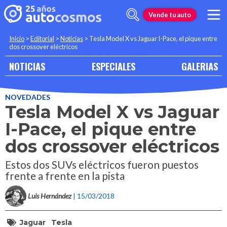
Vende tu auto
Inicio
>
Editorial
>
Noticias
>
Tesla Model X vs Jaguar I-Pace, el pique entre
dos crossover eléctricos
NOTICIAS
ESPECIALES
GALERIAS
NOVEDADES
Tesla Model X vs Jaguar
I-Pace, el pique entre
dos crossover eléctricos
Estos dos SUVs eléctricos fueron puestos
frente a frente en la pista
Luis Hernández
| 15/03/2018
Jaguar
Tesla