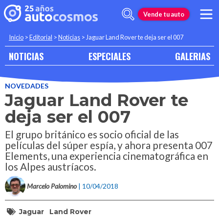
Vende tu auto
Inicio
>
Editorial
>
Noticias
>
Jaguar Land Rover te deja ser el 007
NOTICIAS
ESPECIALES
GALERIAS
NOVEDADES
Jaguar Land Rover te
deja ser el 007
El grupo británico es socio oficial de las
películas del súper espía, y ahora presenta 007
Elements, una experiencia cinematográfica en
los Alpes austríacos.
Marcelo Palomino
| 10/04/2018
Jaguar
Land Rover