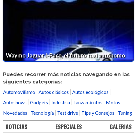
Waymo Jaguar I-Pace, el futuro taxi autónomo
Puedes recorrer más noticias navegando en las
siguientes categorías:
Automovilismo
Autos clásicos
Autos ecológicos
Autoshows
Gadgets
Industria
Lanzamientos
Motos
Novedades
Tecnología
Test drive
Tips y Consejos
Tuning
NOTICIAS
ESPECIALES
GALERIAS