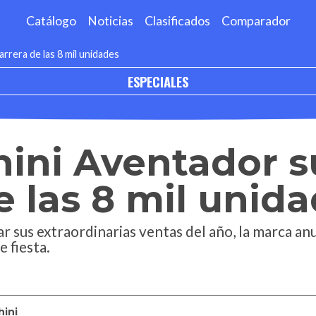
Catálogo
Noticias
Clasificados
Comparador
rrera de las 8 mil unidades
ESPECIALES
ini Aventador s
e las 8 mil unid
r sus extraordinarias ventas del año, la marca an
 fiesta.
ini