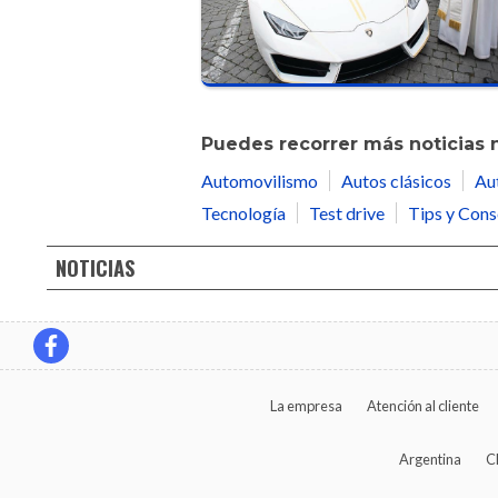
Puedes recorrer más noticias 
Automovilismo
Autos clásicos
Au
Tecnología
Test drive
Tips y Cons
NOTICIAS
La empresa
Atención al cliente
Argentina
C