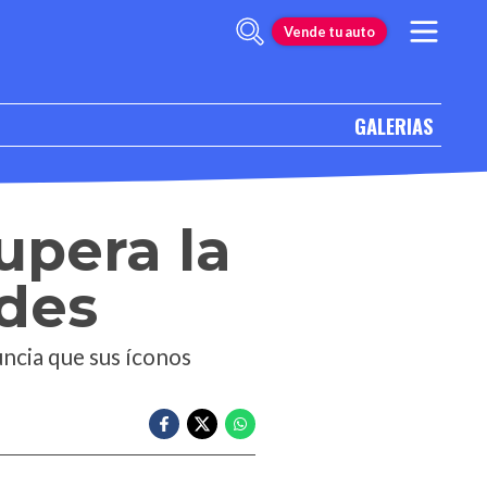
Vende tu auto
GALERIAS
upera la
ades
uncia que sus íconos