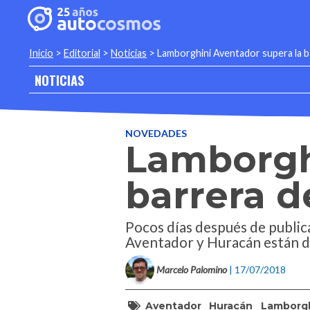
Inicio
>
Editorial
>
Noticias
>
Lamborghini Aventador supera la ba
NOTICIAS
NOVEDADES
Lamborgh
barrera d
Pocos días después de publica
Aventador y Huracán están de
Marcelo Palomino
| 17/07/2018
Aventador
Huracán
Lamborgh