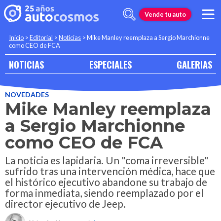
Vende tu auto
Inicio
>
Editorial
>
Noticias
>
Mike Manley reemplaza a Sergio Marchionne
como CEO de FCA
NOTICIAS
ESPECIALES
GALERIAS
NOVEDADES
Mike Manley reemplaza
a Sergio Marchionne
como CEO de FCA
La noticia es lapidaria. Un "coma irreversible"
sufrido tras una intervención médica, hace que
el histórico ejecutivo abandone su trabajo de
forma inmediata, siendo reemplazado por el
director ejecutivo de Jeep.