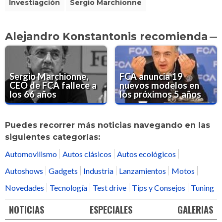
Investiagción
Sergio Marchionne
Alejandro Konstantonis recomienda
Sergio Marchionne,
FCA anuncia 19
CEO de FCA fallece a
nuevos modelos en
los 66 años
los próximos 5 años
Puedes recorrer más noticias navegando en las
siguientes categorías:
Automovilismo
Autos clásicos
Autos ecológicos
Autoshows
Gadgets
Industria
Lanzamientos
Motos
Novedades
Tecnología
Test drive
Tips y Consejos
Tuning
NOTICIAS
ESPECIALES
GALERIAS