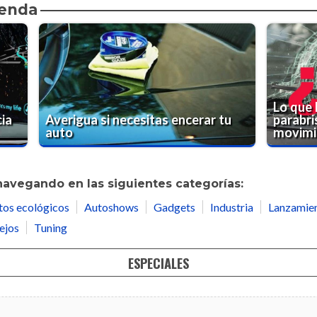
ienda
Lo que 
ia
Averigua si necesitas encerar tu
parabri
auto
movimi
navegando en las siguientes categorías:
tos ecológicos
Autoshows
Gadgets
Industria
Lanzamie
ejos
Tuning
ESPECIALES