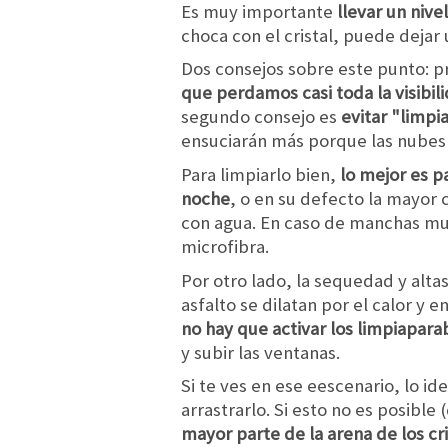
Es muy importante
llevar un niv
choca con el cristal, puede dejar 
Dos consejos sobre este punto: pr
que perdamos casi toda la visibi
segundo consejo es
evitar "limpi
ensuciarán más porque las nubes 
Para limpiarlo bien,
lo mejor es p
noche
, o en su defecto la mayor
con agua. En caso de manchas muy
microfibra.
Por otro lado, la sequedad y alta
asfalto se dilatan por el calor y 
no hay que activar los limpiaparab
y subir las ventanas.
Si te ves en ese eescenario, lo id
arrastrarlo. Si esto no es posible
mayor parte de la arena de los cri