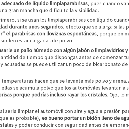
el adecuado de líquido limpiaparabrisas
, pues cuando vam
una gran mancha que dificulte la visibilidad.
imero, si se usan los limpiaparabrisas con líquido cuand
lidad durante unos segundos
, efecto que se alarga si las 
ar" el parabrisas con lloviznas espontáneas
, porque en m
suelen estar cargadas de polvo.
asarle un paño húmedo con algún jabón o limpiavidrios y 
 cantidad de tiempo que dispongas antes de comenzar tu
 acusadas se puede utilizar un poco de bicarbonato de
s temperaturas hacen que se levante más polvo y arena. 
en ellas se acumula polvo que los automóviles levantan a 
risas porque podrías incluso rayar los cristales
. Ojo, lo
eal sería limpiar el automóvil con aire y agua a presión p
 (que es probable),
es bueno portar un bidón lleno de agua
stales
y poder conducir con seguridad antes de empren