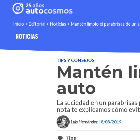
Inicio
>
Editorial
>
Noticias
>
Mantén limpio el parabrisas de un 
NOTICIAS
TIPS Y CONSEJOS
Mantén li
auto
La suciedad en un parabrisas p
nota te explicamos cómo evit
Luis Hernández
| 8/08/2019
Tips