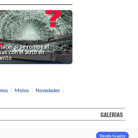
hacer si se rompe el
sas con el auto en
ento
ntos
Motos
Novedades
GALERIAS
Vende tu auto