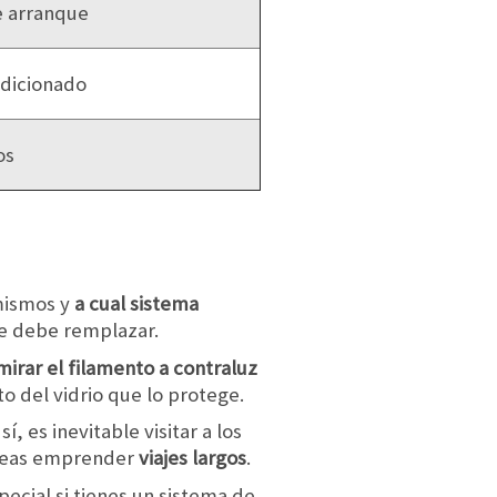
 arranque
ndicionado
os
mismos y
a cual sistema
 se debe remplazar.
irar el filamento a contraluz
o del vidrio que lo protege.
 es inevitable visitar a los
laneas emprender
viajes largos
.
ecial si tienes un sistema de