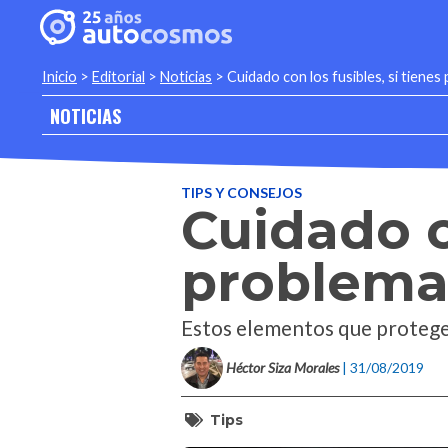
Inicio
>
Editorial
>
Noticias
>
Cuidado con los fusibles, si tienes
NOTICIAS
TIPS Y CONSEJOS
Cuidado co
problemas
Estos elementos que protegen 
Héctor Siza Morales
| 31/08/2019
Tips