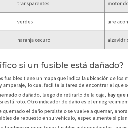
transparentes
motor de
verdes
aire aco
naranja oscuro
alzavidri
fico si un fusible está dañado?
s fusibles tiene un mapa que indica la ubicación de los 
 y amperaje, lo cual facilita la tarea de encontrar el que
quemado o dañado, luego de retirarlo de la caja,
hay que m
si está roto. Otro indicador de daño es el ennegrecimient
 quemado el daño persiste o se vuelve a quemar, ahora sí,
fusibles de repuesto en su vehículo, especialmente si p
ue tambien pueden tener fusibles independientes, en esp