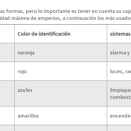
sas formas, pero lo importante es tener en cuenta su ca
idad máxima de amperios, a continuación los más usados
Color de identificación
sistemas
naranja
alarma y
rojo
luces, r
azules
limpiapa
combustib
amarillos
encended