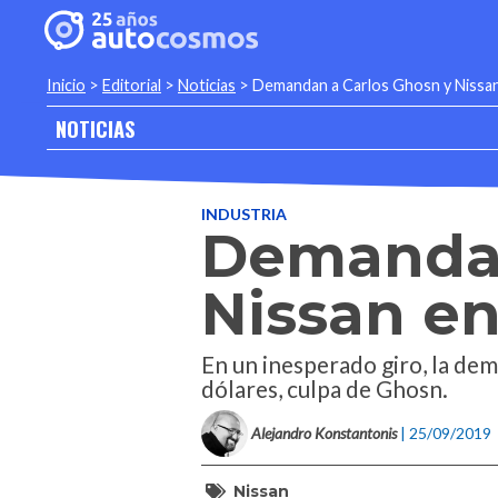
Inicio
>
Editorial
>
Noticias
>
Demandan a Carlos Ghosn y Nissa
NOTICIAS
INDUSTRIA
Demandan
Nissan en
En un inesperado giro, la de
dólares, culpa de Ghosn.
Alejandro Konstantonis
| 25/09/2019
Nissan