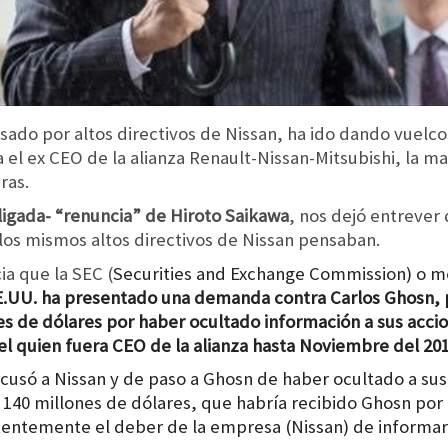
usado por altos directivos de Nissan, ha ido dando vuelc
 el ex CEO de la alianza Renault-Nissan-Mitsubishi, la m
ras.
ligada- “renuncia” de Hiroto Saikawa
, nos dejó entrever 
los mismos altos directivos de Nissan pensaban.
ia que la SEC (
Securities and Exchange Commission) o 
E.UU. ha presentado una demanda contra Carlos Ghosn, p
es de dólares por haber ocultado información a sus accion
del quien fuera CEO de la alianza hasta Noviembre del 201
acusó a Nissan y de paso a Ghosn de haber ocultado a sus
140 millones de dólares, que habría recibido Ghosn por 
atentemente el deber de la empresa (Nissan) de informa