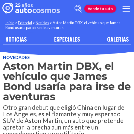
Vende tu auto
Inicio
>
Editorial
>
Noticias
>
Aston Martin DBX, el vehículo que James
Bond usaría para irse de aventuras
NOTICIAS
ESPECIALES
GALERIAS
NOVEDADES
Aston Martin DBX, el
vehículo que James
Bond usaría para irse de
aventuras
Otro gran debut que eligió China en lugar de
Los Ángeles, es el flamante y muy esperado
SUV de Aston Martin, un auto que pretende
apretar la brecha aun más entre un
superdeportivo y un utilitario