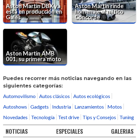
Aston Martin DBX ya
Aston Martin rinde
está en producción en
homenaje al mítico
Gales
Concorde
Aston Martin AMB
001, su primera moto
Puedes recorrer más noticias navegando en las
siguientes categorías:
Automovilismo
Autos clásicos
Autos ecológicos
Autoshows
Gadgets
Industria
Lanzamientos
Motos
Novedades
Tecnología
Test drive
Tips y Consejos
Tuning
NOTICIAS
ESPECIALES
GALERIAS