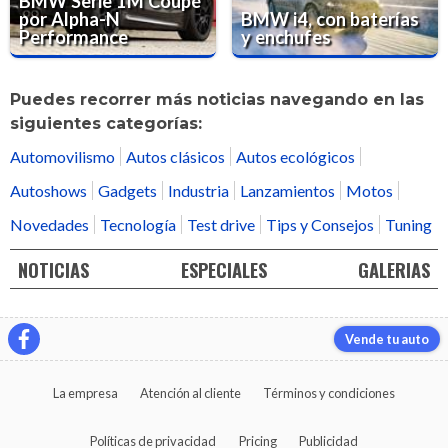
BMW Serie 1M Coupé
por Alpha-N
BMW i4, con baterías
Performance
y enchufes
Puedes recorrer más noticias navegando en las
siguientes categorías:
Automovilismo
Autos clásicos
Autos ecológicos
Autoshows
Gadgets
Industria
Lanzamientos
Motos
Novedades
Tecnología
Test drive
Tips y Consejos
Tuning
NOTICIAS
ESPECIALES
GALERIAS
Vende tu auto
La empresa
Atención al cliente
Términos y condiciones
Políticas de privacidad
Pricing
Publicidad