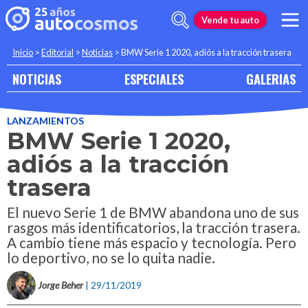
Vende tu auto
Inicio
>
Editorial
>
Noticias
>
BMW Serie 1 2020, adiós a la tracción trasera
NOTICIAS
ESPECIALES
GALERIAS
LANZAMIENTOS
BMW Serie 1 2020,
adiós a la tracción
trasera
El nuevo Serie 1 de BMW abandona uno de sus
rasgos más identificatorios, la tracción trasera.
A cambio tiene más espacio y tecnología. Pero
lo deportivo, no se lo quita nadie.
Jorge Beher
| 29/11/2019