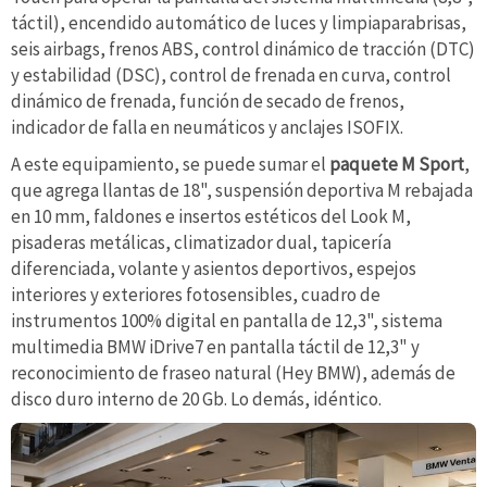
táctil), encendido automático de luces y limpiaparabrisas,
seis airbags, frenos ABS, control dinámico de tracción (DTC)
y estabilidad (DSC), control de frenada en curva, control
dinámico de frenada, función de secado de frenos,
indicador de falla en neumáticos y anclajes ISOFIX.
A este equipamiento, se puede sumar el
paquete M Sport
,
que agrega llantas de 18", suspensión deportiva M rebajada
en 10 mm, faldones e insertos estéticos del Look M,
pisaderas metálicas, climatizador dual, tapicería
diferenciada, volante y asientos deportivos, espejos
interiores y exteriores fotosensibles, cuadro de
instrumentos 100% digital en pantalla de 12,3", sistema
multimedia BMW iDrive7 en pantalla táctil de 12,3" y
reconocimiento de fraseo natural (Hey BMW), además de
disco duro interno de 20 Gb. Lo demás, idéntico.