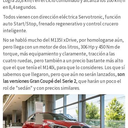
Logra 20,8 km/l en el ciclo combinado y alcanza los 100 km/h
en 8,4 segundos.
Todos vienen con dirección eléctrica Servotronic, función
auto Start/Stop, frenado regenerativo y control crucero
inteligente.
No se habló mucho del M135I xDrive, por homologarse aún,
pero llega con un motor de dos litros, 306 Hp y 450 Nm de
torque, más equipamiento y claramente, tracción a las
cuatro ruedas, pero también a un precio bastante más alto
que el que tenía el M140i, para que lo consideres. Los que sí
sabemos que llegaron, pero que aún no serán lanzados,
son
las versiones Gran Coupé del Serie 2
, que harán un poco el
rol de "sedán" y con precios similares.