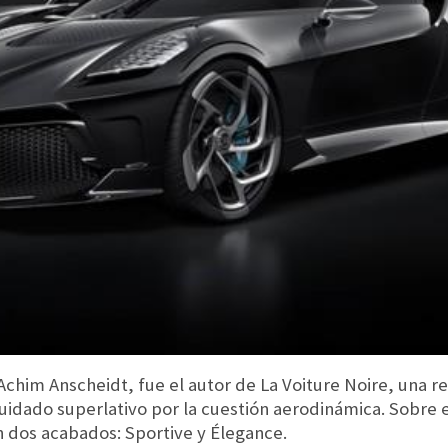
 Achim Anscheidt, fue el autor de La Voiture Noire, una 
cuidado superlativo por la cuestión aerodinámica. Sobre 
on dos acabados: Sportive y Élegance.