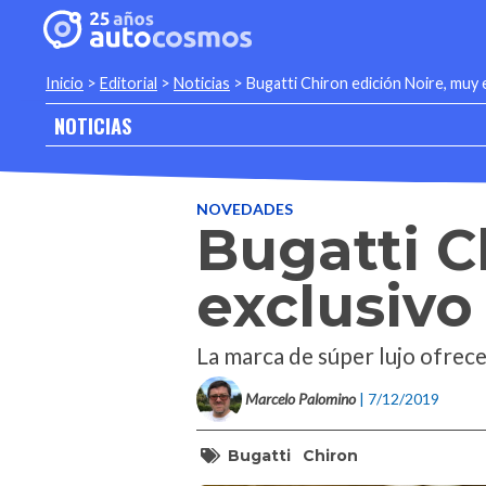
Inicio
>
Editorial
>
Noticias
>
Bugatti Chiron edición Noire, muy 
NOTICIAS
NOVEDADES
Bugatti C
exclusivo
La marca de súper lujo ofrec
Marcelo Palomino
| 7/12/2019
Bugatti
Chiron