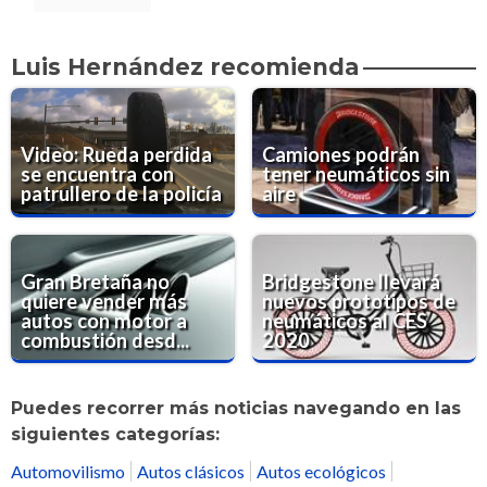
Luis Hernández recomienda
Video: Rueda perdida
Camiones podrán
se encuentra con
tener neumáticos sin
patrullero de la policía
aire
Gran Bretaña no
Bridgestone llevará
quiere vender más
nuevos prototipos de
autos con motor a
neumáticos al CES
combustión desd...
2020
Puedes recorrer más noticias navegando en las
siguientes categorías:
Automovilismo
Autos clásicos
Autos ecológicos