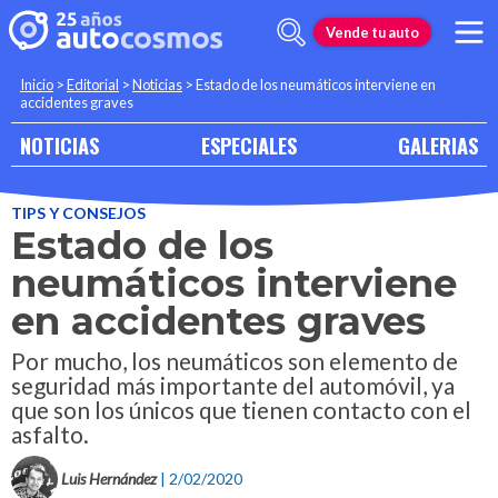
Vende tu auto
Inicio
>
Editorial
>
Noticias
>
Estado de los neumáticos interviene en
accidentes graves
NOTICIAS
ESPECIALES
GALERIAS
TIPS Y CONSEJOS
Estado de los
neumáticos interviene
en accidentes graves
Por mucho, los neumáticos son elemento de
seguridad más importante del automóvil, ya
que son los únicos que tienen contacto con el
asfalto.
Luis Hernández
| 2/02/2020