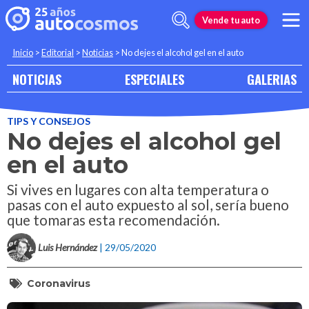
Vende tu auto
Inicio
>
Editorial
>
Noticias
>
No dejes el alcohol gel en el auto
NOTICIAS
ESPECIALES
GALERIAS
TIPS Y CONSEJOS
No dejes el alcohol gel
en el auto
Si vives en lugares con alta temperatura o
pasas con el auto expuesto al sol, sería bueno
que tomaras esta recomendación.
Luis Hernández
| 29/05/2020
Coronavirus