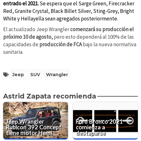
entrado el 2021.
Se espera que el Sarge Green, Firecracker
Red, Granite Crystal, Black Billet Silver, Sting-Grey, Bright
White y Hellayella sean agregados posteriormente.
El actualizado Jeep Wrangler
comenzará su producción el
próximo 10 de agosto,
pero esto dependerá al 100% de las
capacidades de
producción de FCA
bajo la nueva normativa
sanitaria.
Jeep
SUV
Wrangler
Astrid Zapata recomienda
Jeep Wrangler
Ford Bronco 2021
Rubicon 392 Concept
comienza a
tiene motor Hemi
destaparse