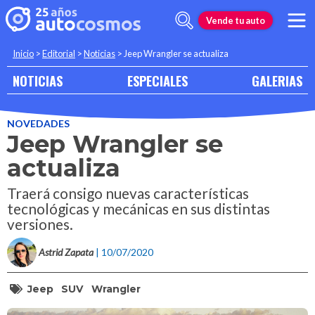
Vende tu auto
Inicio
>
Editorial
>
Noticias
>
Jeep Wrangler se actualiza
NOTICIAS
ESPECIALES
GALERIAS
NOVEDADES
Jeep Wrangler se
actualiza
Traerá consigo nuevas características
tecnológicas y mecánicas en sus distintas
versiones.
Astrid Zapata
| 10/07/2020
Jeep
SUV
Wrangler