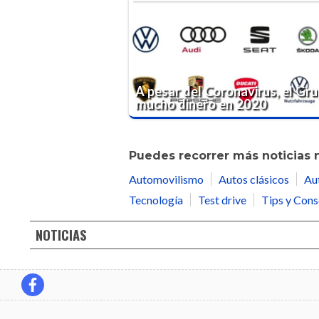
A pesar del Coronavirus, el G
mucho dinero en 2020
Puedes recorrer más noticias 
Automovilismo
Autos clásicos
Au
Tecnología
Test drive
Tips y Cons
NOTICIAS