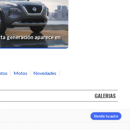
arta generación aparece en
ntos
Motos
Novedades
GALERIAS
Vende tu auto