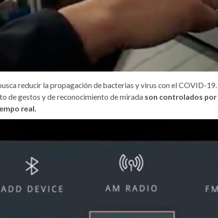
usca reducir la propagación de bacterias y virus con el COVID-19.
to de gestos y de reconocimiento de mirada
son controlados por 
iempo real.