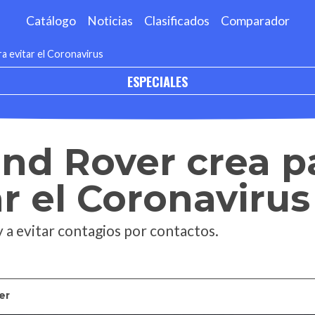
Catálogo
Noticias
Clasificados
Comparador
ra evitar el Coronavirus
ESPECIALES
nd Rover crea p
ar el Coronavirus
 a evitar contagios por contactos.
er