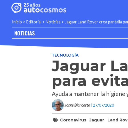
Inicio
>
Editorial
>
Noticias
>
Jaguar Land Rover crea pantalla pa
NOTICIAS
TECNOLOGÍA
Jaguar La
para evit
Ayuda a mantener la higiene y
Jorge Blancarte
| 27/07/2020
Coronavirus
Jaguar
Land Rov