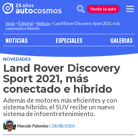
Vende tu auto
Inicio
>
Editorial
>
Noticias
>
Land Rover Discovery Sport 2021, más
conectado e híbrido
NOTICIAS
ESPECIALES
GALERIAS
NOVEDADES
Land Rover Discovery
Sport 2021, más
conectado e híbrido
Además de motores más eficientes y con
sistema híbrido, el SUV recibe un nuevo
sistema de infoentretenimiento.
Marcelo Palomino
| 28/08/2020