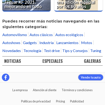
Jaguar XF 2021,
una edición especial
mejorando en todo
por los 60 años
Puedes recorrer más noticias navegando en las
siguientes categorías:
Automovilismo
Autos clásicos
Autos ecológicos
Autoshows
Gadgets
Industria
Lanzamientos
Motos
Novedades
Tecnología
Test drive
Tips y Consejos
Tuning
NOTICIAS
ESPECIALES
GALERIAS
Vende tu auto
La empresa
Atención al cliente
Términos y condiciones
Políticas de privacidad
Pricing
Publicidad