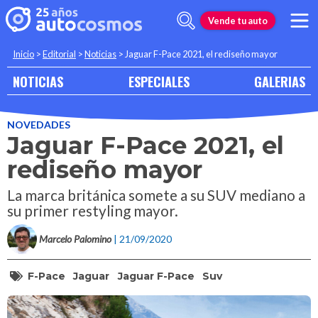
Vende tu auto
Inicio
>
Editorial
>
Noticias
>
Jaguar F-Pace 2021, el rediseño mayor
NOTICIAS
ESPECIALES
GALERIAS
NOVEDADES
Jaguar F-Pace 2021, el
rediseño mayor
La marca británica somete a su SUV mediano a
su primer restyling mayor.
Marcelo Palomino
| 21/09/2020
F-Pace
Jaguar
Jaguar F-Pace
Suv