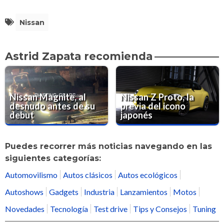
Nissan
Astrid Zapata recomienda
Nissan Magnite, al
Nissan Z Proto, la
desnudo antes de su
previa del icono
debut
japonés
Puedes recorrer más noticias navegando en las
siguientes categorías:
Automovilismo
Autos clásicos
Autos ecológicos
Autoshows
Gadgets
Industria
Lanzamientos
Motos
Novedades
Tecnología
Test drive
Tips y Consejos
Tuning