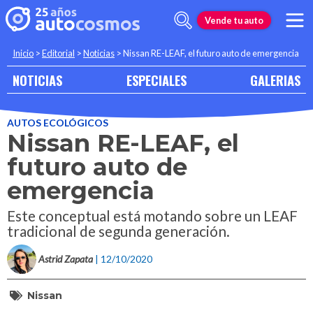
Vende tu auto
Inicio
>
Editorial
>
Noticias
>
Nissan RE-LEAF, el futuro auto de emergencia
NOTICIAS
ESPECIALES
GALERIAS
AUTOS ECOLÓGICOS
Nissan RE-LEAF, el
futuro auto de
emergencia
Este conceptual está motando sobre un LEAF
tradicional de segunda generación.
Astrid Zapata
| 12/10/2020
Nissan