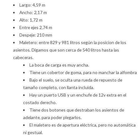
Largo: 4,59 m
Ancho: 2,17 m
Alto: 1,72 m
Entre ejes 2,74 m
Despeje: 210 mm
Maletero: entre 829 y 981 litros según la posicion de los
asientos. Digamos que son cerca de 540 litros hasta las
cabeceras.
La boca de carga es muy ancha.
Tiene un cobertor de goma, para no manchar la alfombra
Bajo el suelo, se oculta una rueda de repuesto de
tamaño completo, con llanta incluida.
Hay un puerto USB y un enchufe de 12v extra en el
costado derecho.
Tiene dos botones que destraban los asientos de
adelante, para poder plegarlos.
El maletero es de apertura eléctrica, pero no automática
ni gestual.