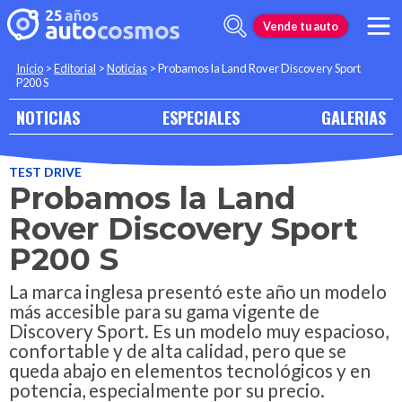
Vende tu auto
Inicio
>
Editorial
>
Noticias
>
Probamos la Land Rover Discovery Sport
P200 S
NOTICIAS
ESPECIALES
GALERIAS
TEST DRIVE
Probamos la Land
Rover Discovery Sport
P200 S
La marca inglesa presentó este año un modelo
más accesible para su gama vigente de
Discovery Sport. Es un modelo muy espacioso,
confortable y de alta calidad, pero que se
queda abajo en elementos tecnológicos y en
potencia, especialmente por su precio.