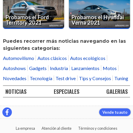
Probamos el Ford
Probamos el Hyundai
Territory 2021
Verna 2021
Puedes recorrer más noticias navegando en las
siguientes categorías:
Automovilismo
Autos clásicos
Autos ecológicos
Autoshows
Gadgets
Industria
Lanzamientos
Motos
Novedades
Tecnología
Test drive
Tips y Consejos
Tuning
NOTICIAS
ESPECIALES
GALERIAS
Vende tu auto
La empresa
Atención al cliente
Términos y condiciones