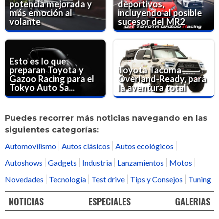
potencia mejorada y
deportivos,
más emoción al
incluyendo al posible
volante
sucesor del MR2
Esto es lo que
preparan Toyota y
Toyota Tacoma
Gazoo Racing para el
Overland-Ready, para
Tokyo Auto Sa...
la aventura total
Puedes recorrer más noticias navegando en las
siguientes categorías:
Automovilismo
Autos clásicos
Autos ecológicos
Autoshows
Gadgets
Industria
Lanzamientos
Motos
Novedades
Tecnología
Test drive
Tips y Consejos
Tuning
NOTICIAS
ESPECIALES
GALERIAS