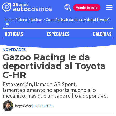
Vende tu auto
Inicio
>
Editorial
>
Noticias
>
Gazoo Racing le da deportividad al Toyota C-
HR
NOTICIAS
ESPECIALES
GALERIAS
NOVEDADES
Gazoo Racing le da
deportividad al Toyota
C-HR
Esta versión, llamada GR Sport,
lamentablemente no aporta mucho a lo
mecánico, más que un saborcillo a deportivo.
Jorge Beher
| 16/11/2020