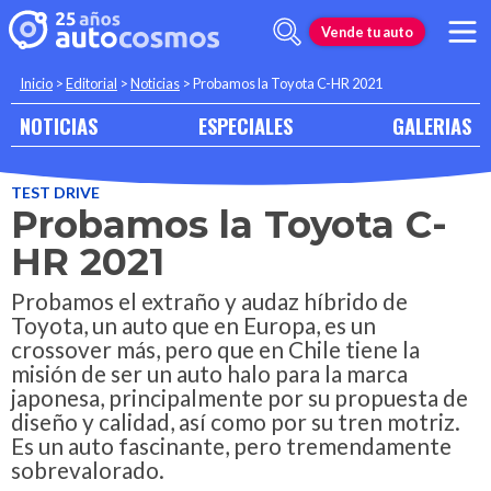
Vende tu auto
Inicio
>
Editorial
>
Noticias
>
Probamos la Toyota C-HR 2021
NOTICIAS
ESPECIALES
GALERIAS
TEST DRIVE
Probamos la Toyota C-
HR 2021
Probamos el extraño y audaz híbrido de
Toyota, un auto que en Europa, es un
crossover más, pero que en Chile tiene la
misión de ser un auto halo para la marca
japonesa, principalmente por su propuesta de
diseño y calidad, así como por su tren motriz.
Es un auto fascinante, pero tremendamente
sobrevalorado.