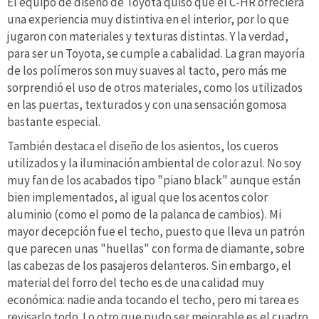
El equipo de diseño de Toyota quiso que el C-HR ofreciera
una experiencia muy distintiva en el interior, por lo que
jugaron con materiales y texturas distintas. Y la verdad,
para ser un Toyota, se cumple a cabalidad. La gran mayoría
de los polímeros son muy suaves al tacto, pero más me
sorprendió el uso de otros materiales, como los utilizados
en las puertas, texturados y con una sensación gomosa
bastante especial.
También destaca el diseño de los asientos, los cueros
utilizados y la iluminación ambiental de color azul. No soy
muy fan de los acabados tipo "piano black" aunque están
bien implementados, al igual que los acentos color
aluminio (como el pomo de la palanca de cambios). Mi
mayor decepción fue el techo, puesto que lleva un patrón
que parecen unas "huellas" con forma de diamante, sobre
las cabezas de los pasajeros delanteros. Sin embargo, el
material del forro del techo es de una calidad muy
económica: nadie anda tocando el techo, pero mi tarea es
revisarlo todo. Lo otro que pudo ser mejorable es el cuadro