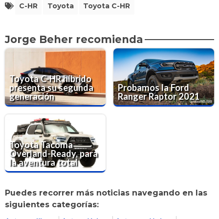
C-HR
Toyota
Toyota C-HR
Jorge Beher recomienda
Toyota C-HR híbrido
presenta su segunda
Probamos la Ford
generación
Ranger Raptor 2021
Toyota Tacoma
Overland-Ready, para
la aventura total
Puedes recorrer más noticias navegando en las
siguientes categorías: