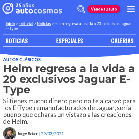
Vende tu auto
Inicio
>
Editorial
>
Noticias
>
Helm regresa a la vida a 20 exclusivos Jaguar
E-Type
NOTICIAS
ESPECIALES
GALERIAS
AUTOS CLÁSICOS
Helm regresa a la vida a
20 exclusivos Jaguar E-
Type
Si tienes mucho dinero pero no te alcanzó para
los E-Type remanufacturados de Jaguar, sería
bueno que echaras un vistazo a las creaciones
de Helm.
Jorge Beher
| 29/03/2021