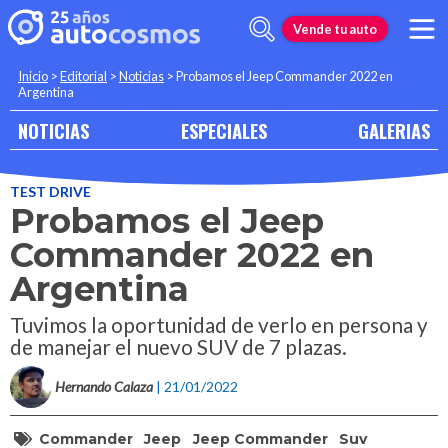
Vende tu auto
Inicio
>
Editorial
>
Noticias
>
Probamos el Jeep Commander 2022 en
Argentina
NOTICIAS
ESPECIALES
GALERIAS
TEST DRIVE
Probamos el Jeep
Commander 2022 en
Argentina
Tuvimos la oportunidad de verlo en persona y
de manejar el nuevo SUV de 7 plazas.
Hernando Calaza
| 21/01/2022
Commander
Jeep
Jeep Commander
Suv