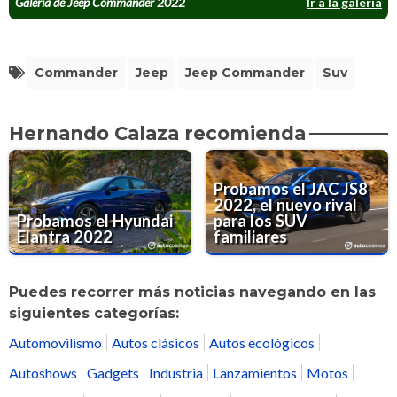
Galería de Jeep Commander 2022
Ir a la galería
Commander
Jeep
Jeep Commander
Suv
Hernando Calaza recomienda
Probamos el JAC JS8
2022, el nuevo rival
Probamos el Hyundai
para los SUV
Elantra 2022
familiares
Puedes recorrer más noticias navegando en las
siguientes categorías:
Automovilismo
Autos clásicos
Autos ecológicos
Autoshows
Gadgets
Industria
Lanzamientos
Motos