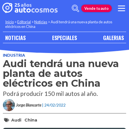
Vende tu auto
Inicio
>
Editorial
>
Noticias
>
Audi tendrá una nueva planta de autos
eléctricos en China
NOTICIAS
ESPECIALES
GALERIAS
INDUSTRIA
Audi tendrá una nueva
planta de autos
eléctricos en China
Podrá producir 150 mil autos al año.
Jorge Blancarte
| 24/02/2022
Audi
China