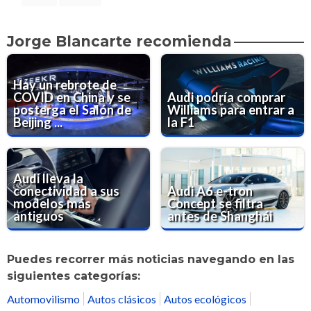
Jorge Blancarte recomienda
Hay un rebrote de
COVID en China y se
Audi podría comprar
posterga el Salón de
Williams para entrar a
Beijing ...
la F1
Audi lleva la
conectividad a sus
Audi A6 e-tron
modelos más
Concept se filtra
antiguos
antes de Shanghái
Puedes recorrer más noticias navegando en las
siguientes categorías:
Automovilismo
Autos clásicos
Autos ecológicos