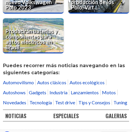
nuevo Volkswagen
producción de los
Polo 2023
Polo, Virt...
Producirán baterías y
componentes para
autos eléctricos en
Brasil
Puedes recorrer más noticias navegando en las
siguientes categorías:
Automovilismo
Autos clásicos
Autos ecológicos
Autoshows
Gadgets
Industria
Lanzamientos
Motos
Novedades
Tecnología
Test drive
Tips y Consejos
Tuning
NOTICIAS
ESPECIALES
GALERIAS