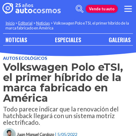
Vende tu auto
Inicio
>
Editorial
>
Noticias
>
Volkswagen Polo eTSI, el primer híbrido de la
marca fabricado en América
NOTICIAS
ESPECIALES
GALERIAS
AUTOS ECOLÓGICOS
Volkswagen Polo eTSI,
el primer híbrido de la
marca fabricado en
América
Todo parece indicar que la renovación del
hatchback llegará con un sistema motriz
electrificado.
Juan Manuel Cardozo
| 5/05/2022