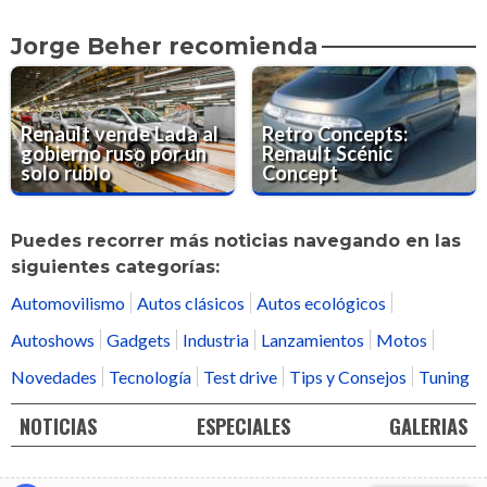
Jorge Beher recomienda
Renault vende Lada al
Retro Concepts:
gobierno ruso por un
Renault Scénic
solo rublo
Concept
Puedes recorrer más noticias navegando en las
siguientes categorías:
Automovilismo
Autos clásicos
Autos ecológicos
Autoshows
Gadgets
Industria
Lanzamientos
Motos
Novedades
Tecnología
Test drive
Tips y Consejos
Tuning
NOTICIAS
ESPECIALES
GALERIAS