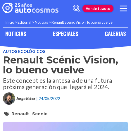
Vende tu auto
Inicio
>
Editorial
>
Noticias
>
Renault Scénic Vision, lo bueno vuelve
NOTICIAS
ESPECIALES
GALERIAS
AUTOS ECOLÓGICOS
Renault Scénic Vision,
lo bueno vuelve
Este concept es la antesala de una futura
próxima generación que llegará el 2024.
Jorge Beher
| 24/05/2022
Renault
Scenic