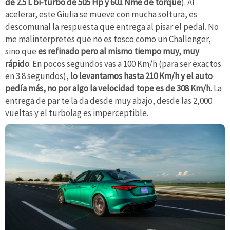
de 2.5 L bi-turbo de 505 Hp y 601 Nme de torque
). Al
acelerar, este Giulia se mueve con mucha soltura, es
descomunal la respuesta que entrega al pisar el pedal. No
me malinterpretes que no es tosco como un Challenger,
sino que
es refinado pero al mismo tiempo muy, muy
rápido
. En pocos segundos vas a 100 Km/h (para ser exactos
en 3.8 segundos),
lo levantamos hasta 210 Km/h y el auto
pedía más, no por algo la velocidad tope es de 308 Km/h.
La
entrega de par te la da desde muy abajo, desde las 2,000
vueltas y el turbolag es imperceptible.