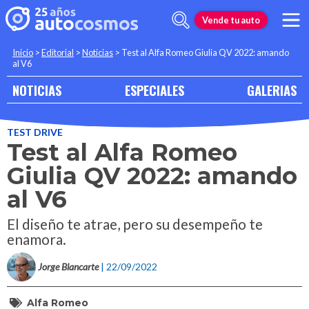
Vende tu auto
Inicio
>
Editorial
>
Noticias
>
Test al Alfa Romeo Giulia QV 2022: amando
al V6
NOTICIAS
ESPECIALES
GALERIAS
TEST DRIVE
Test al Alfa Romeo
Giulia QV 2022: amando
al V6
El diseño te atrae, pero su desempeño te
enamora.
Jorge Blancarte
| 22/09/2022
Alfa Romeo