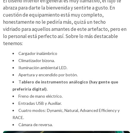
El diseño interior en general es muy llamativo, el lujo te
abraza para darte la bienvenida y sentirte a gusto. En
cuestión de equipamiento está muy completo,
honestamente no le pediría más, quizá un techo
vidriado para aquellos amantes de este artefacto, pero en
lo personal está perfecto así. Sobre lo más destacable
tenemos:
Cargador inalámbrico
Climatizador bizona.
Iluminación ambiental LED.
Apertura y encendido por botón.
T
ablero de instrumentos análogico (hay gente que
preferiría digital).
Freno de mano eléctrico.
Entradas USB y Auxiliar.
Cuatro modos: Dynamic, Natural, Advanced Efficiency y
RACE.
Cámara de reversa.