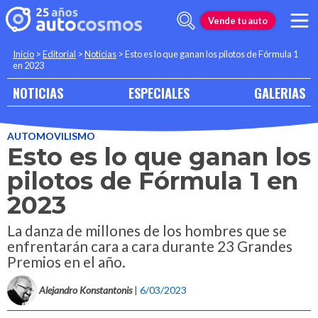
Vende tu auto
Inicio
>
Editorial
>
Noticias
>
Esto es lo que ganan los pilotos de Fórmula 1
en 2023
NOTICIAS
ESPECIALES
GALERIAS
AUTOMOVILISMO
Esto es lo que ganan los
pilotos de Fórmula 1 en
2023
La danza de millones de los hombres que se
enfrentarán cara a cara durante 23 Grandes
Premios en el año.
Alejandro Konstantonis
| 6/03/2023