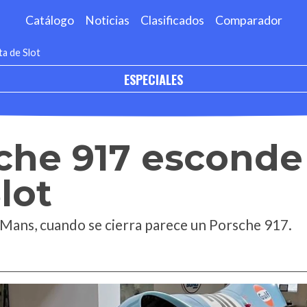
Catálogo
Noticias
Clasificados
Comparador
a de Slot
ESPECIALES
che 917 esconde
lot
Mans, cuando se cierra parece un Porsche 917.