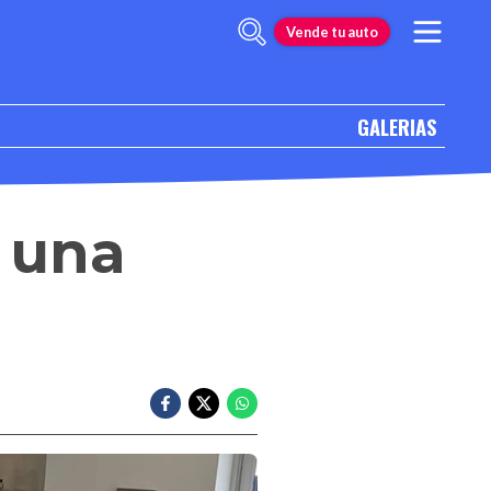
Vende tu auto
GALERIAS
 una