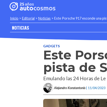
Inicio
>
Editorial
>
Noticias
>
Este Porsche 917 esconde una pist
NOTICIAS
GADGETS
Este Pors
pista de S
Emulando las 24 Horas de Le 
Alejandro Konstantonis
| 11/04/2023