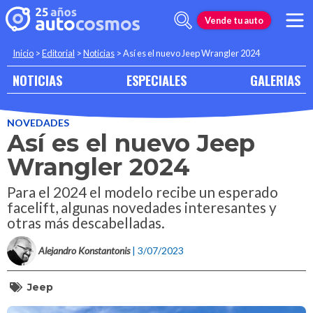
Vende tu auto
Inicio
>
Editorial
>
Noticias
>
Así es el nuevo Jeep Wrangler 2024
NOTICIAS
ESPECIALES
GALERIAS
NOVEDADES
Así es el nuevo Jeep
Wrangler 2024
Para el 2024 el modelo recibe un esperado
facelift, algunas novedades interesantes y
otras más descabelladas.
Alejandro Konstantonis
| 3/07/2023
Jeep