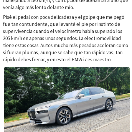
manejando a 180 km/h, y con opción de adelantar a uno que
venía algo más lento delante mío.
Pisé el pedal con poca delicadeza y el golpe que me pegó
fue tan contundente, que levanté el pie por instinto de
supervivencia cuando el velocímetro había superado los
205 km/h en apenas unos segundos. La electromovilidad
tiene estas cosas. Autos mucho más pesados aceleran como
si fueran plumas, aunque se sabe que tan rápido vas, tan
rápido debes frenar, y en esto el BMW i7 es maestro.