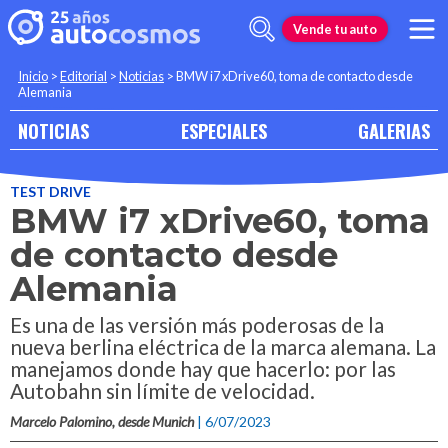
Vende tu auto
Inicio
>
Editorial
>
Noticias
>
BMW i7 xDrive60, toma de contacto desde
Alemania
NOTICIAS
ESPECIALES
GALERIAS
TEST DRIVE
BMW i7 xDrive60, toma
de contacto desde
Alemania
Es una de las versión más poderosas de la
nueva berlina eléctrica de la marca alemana. La
manejamos donde hay que hacerlo: por las
Autobahn sin límite de velocidad.
Marcelo Palomino, desde Munich
| 6/07/2023