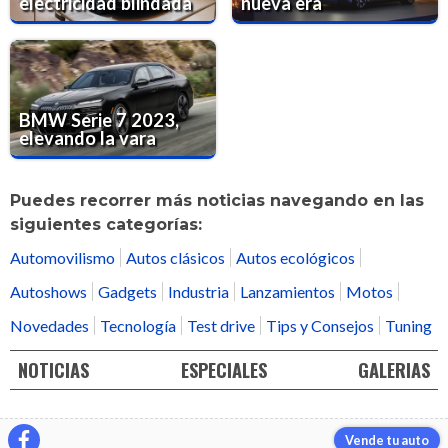
electricidad blindada
nueva era
BMW Serie 7 2023,
elevando la vara
Puedes recorrer más noticias navegando en las
siguientes categorías:
Automovilismo
Autos clásicos
Autos ecológicos
Autoshows
Gadgets
Industria
Lanzamientos
Motos
Novedades
Tecnología
Test drive
Tips y Consejos
Tuning
NOTICIAS
ESPECIALES
GALERIAS
Vende tu auto