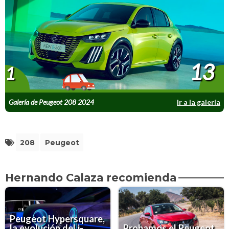
13
1
Galería de Peugeot 208 2024
Ir a la galería
208
Peugeot
Hernando Calaza recomienda
Peugeot Hypersquare,
la evolución del i-
Probamos el Peugeot