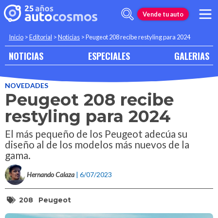
Vende tu auto
Inicio
>
Editorial
>
Noticias
>
Peugeot 208 recibe restyling para 2024
NOTICIAS
ESPECIALES
GALERIAS
NOVEDADES
Peugeot 208 recibe
restyling para 2024
El más pequeño de los Peugeot adecúa su
diseño al de los modelos más nuevos de la
gama.
Hernando Calaza
| 6/07/2023
208
Peugeot