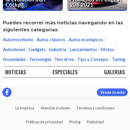
Cockpit
208 2021
Puedes recorrer más noticias navegando en las
siguientes categorías:
Automovilismo
Autos clásicos
Autos ecológicos
Autoshows
Gadgets
Industria
Lanzamientos
Motos
Novedades
Tecnología
Test drive
Tips y Consejos
Tuning
NOTICIAS
ESPECIALES
GALERIAS
Vende tu auto
La empresa
Atención al cliente
Términos y condiciones
Políticas de privacidad
Pricing
Publicidad