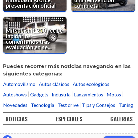
Mitsubishi Xforce,
una reinvención
presentación oficial
completa
Mitsubishi L200 recibe
lapidarios
comentarios tras
evaluación en se...
Puedes recorrer más noticias navegando en las
siguientes categorías:
Automovilismo
Autos clásicos
Autos ecológicos
Autoshows
Gadgets
Industria
Lanzamientos
Motos
Novedades
Tecnología
Test drive
Tips y Consejos
Tuning
NOTICIAS
ESPECIALES
GALERIAS