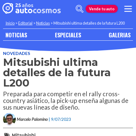
Vende tu auto
Inicio
>
Editorial
>
Noticias
>
Mitsubishi ultima detalles de la futura L200
NOTICIAS
ESPECIALES
GALERIAS
NOVEDADES
Mitsubishi ultima
detalles de la futura
L200
Preparada para competir en el rally cross-
country asiático, la pick-up enseña algunas de
sus nuevas líneas de diseño.
Marcelo Palomino
| 9/07/2023
Mitsubishi