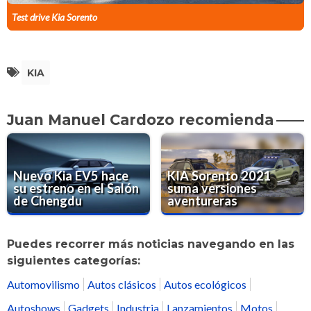
Test drive Kia Sorento
KIA
Juan Manuel Cardozo recomienda
Nuevo Kia EV5 hace
KIA Sorento 2021
su estreno en el Salón
suma versiones
de Chengdu
aventureras
Puedes recorrer más noticias navegando en las
siguientes categorías:
Automovilismo
Autos clásicos
Autos ecológicos
Autoshows
Gadgets
Industria
Lanzamientos
Motos