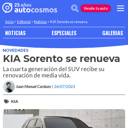
Vende tu auto
Inicio
>
Editorial
>
Noticias
>
KIA Sorento se renueva
NOTICIAS
ESPECIALES
GALERIAS
NOVEDADES
KIA Sorento se renueva
La cuarta generación del SUV recibe su
renovación de media vida.
Juan Manuel Cardozo
| 26/07/2023
KIA