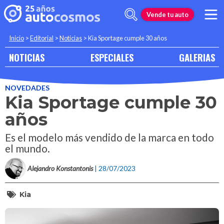
Vende tu auto
Inicio
>
Editorial
>
Noticias
>
Kia Sportage cumple 30 años
NOTICIAS
ESPECIALES
GALERIAS
NOVEDADES
Kia Sportage cumple 30
años
Es el modelo más vendido de la marca en todo
el mundo.
Alejandro Konstantonis
| 28/07/2023
Kia