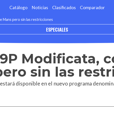
Catálogo
Noticias
Clasificados
Comparador
e Mans pero sin las restricciones
ESPECIALES
99P Modificata, 
ero sin las restr
y estará disponible en el nuevo programa denomin