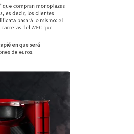
”
que compran monoplazas
s, es decir, los clientes
dificata pasará lo mismo: el
as carreras del WEC que
capié en que será
lones de euros.