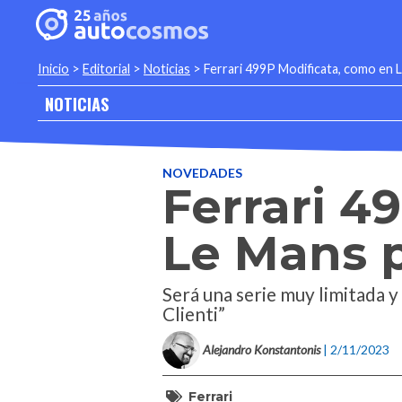
Inicio
>
Editorial
>
Noticias
>
Ferrari 499P Modificata, como en L
NOTICIAS
NOVEDADES
Ferrari 4
Le Mans p
Será una serie muy limitada 
Clienti”
Alejandro Konstantonis
| 2/11/2023
Ferrari