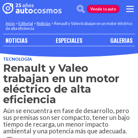
Vende tu auto
Inicio
>
Editorial
>
Noticias
>
Renault y Valeo trabajan en un motor eléctrico
de alta eficiencia
NOTICIAS
ESPECIALES
GALERIAS
TECNOLOGÍA
Renault y Valeo
trabajan en un motor
eléctrico de alta
eficiencia
Aún se encuentra en fase de desarrollo, pero
sus premisas son ser compacto, tener un bajo
tiempo de recarga, un menor impacto
ambiental y una potencia más que adecuada.