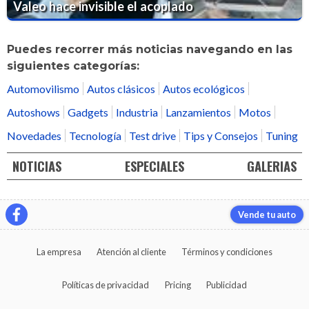
Valeo hace invisible el acoplado
Puedes recorrer más noticias navegando en las
siguientes categorías:
Automovilismo
Autos clásicos
Autos ecológicos
Autoshows
Gadgets
Industria
Lanzamientos
Motos
Novedades
Tecnología
Test drive
Tips y Consejos
Tuning
NOTICIAS
ESPECIALES
GALERIAS
Vende tu auto
La empresa
Atención al cliente
Términos y condiciones
Políticas de privacidad
Pricing
Publicidad