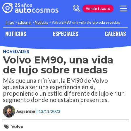
Vende tu auto
Inicio
>
Editorial
>
Noticias
>
Volvo EM90, una vida de lujo sobre ruedas
NOTICIAS
ESPECIALES
GALERIAS
NOVEDADES
Volvo EM90, una vida
de lujo sobre ruedas
Más que una minivan, la EM90 de Volvo
apuesta a ser una experiencia en si,
proponiendo un estilo diferente de lujo en un
segmento donde no estaban presentes.
Jorge Beher
| 13/11/2023
Volvo