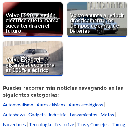
Volvo ES90, el sedán
Volvo apunta a reducir
eléctrico que la marca
drásticamente los
sueca tendrá en el
tiempos de carga de
futuro
baterías
Volvo EX90, el
gigante sueco ahora
es 100% eléctrico
Puedes recorrer más noticias navegando en las
siguientes categorías:
Automovilismo
Autos clásicos
Autos ecológicos
Autoshows
Gadgets
Industria
Lanzamientos
Motos
Novedades
Tecnología
Test drive
Tips y Consejos
Tuning