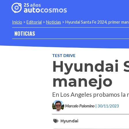
Inicio
>
Editorial
>
Noticias
>
Hyundai Santa Fe 2024, primer man
NOTICIAS
TEST DRIVE
Hyundai S
manejo
En Los Angeles probamos la 
Marcelo Palomino
| 30/11/2023
Hyundai