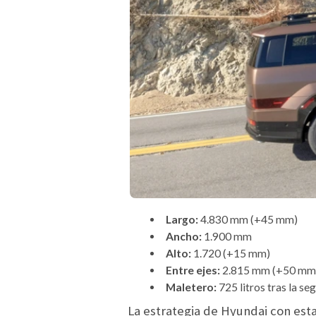
Largo:
4.830 mm (+45 mm)
Ancho:
1.900 mm
Alto:
1.720 (+15 mm)
Entre ejes:
2.815 mm (+50 mm
Maletero:
725 litros tras la seg
La estrategia de Hyundai con esta