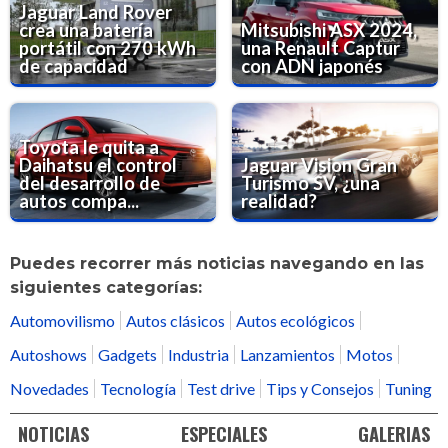
Jaguar Land Rover
crea una batería
Mitsubishi ASX 2024,
portátil con 270 kWh
una Renault Captur
de capacidad
con ADN japonés
Toyota le quita a
Daihatsu el control
Jaguar Vision Gran
del desarrollo de
Turismo SV, ¿una
autos compa...
realidad?
Puedes recorrer más noticias navegando en las
siguientes categorías:
Automovilismo
Autos clásicos
Autos ecológicos
Autoshows
Gadgets
Industria
Lanzamientos
Motos
Novedades
Tecnología
Test drive
Tips y Consejos
Tuning
NOTICIAS
ESPECIALES
GALERIAS