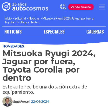
Vende tu auto
Inicio
>
Editorial
>
Noticias
>
Mitsuoka Ryugi 2024, Jaguar por fuera,
Toyota Corolla por dentro
NOTICIAS
ESPECIALES
GALERIAS
NOVEDADES
Mitsuoka Ryugi 2024,
Jaguar por fuera,
Toyota Corolla por
dentro
Este auto recibe una dotación extra de
equipamiento.
Esaú Ponce
| 22/04/2024