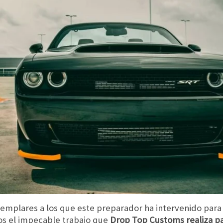
mplares a los que este preparador ha intervenido para 
os el impecable trabajo que
Drop Top Customs realiza p