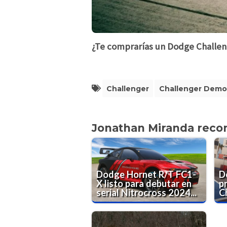
¿Te comprarías un Dodge Challe
Challenger
Challenger Dem
Jonathan Miranda rec
Dodge Hornet R/T FC1-
D
X listo para debutar en
pr
serial Nitrocross 2024...
C