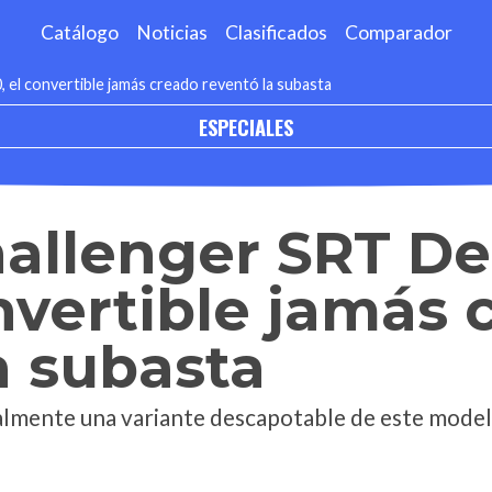
Catálogo
Noticias
Clasificados
Comparador
el convertible jamás creado reventó la subasta
ESPECIALES
allenger SRT D
onvertible jamás
a subasta
almente una variante descapotable de este modelo