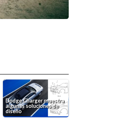
Dodge Charger muestra
algunas soluciones de
diseño