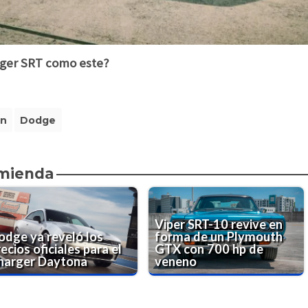
nger SRT como este?
on
Dodge
omienda
Viper SRT-10 revive en
odge ya reveló los
forma de un Plymouth
ecios oficiales para el
GTX con 700 hp de
harger Daytona
veneno