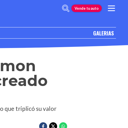
Vende tu auto
GALERIAS
emon
 creado
 que triplicó su valor