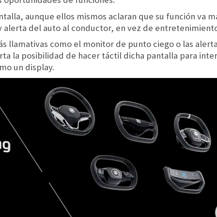
talla, aunque ellos mismos aclaran que su función va m
alerta del auto al conductor, en vez de entretenimiento
ás llamativas como el monitor de punto ciego o las aler
ta la posibilidad de hacer táctil dicha pantalla para int
mo un display.