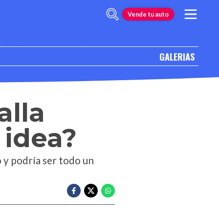
Vende tu auto
GALERIAS
alla
 idea?
 y podría ser todo un