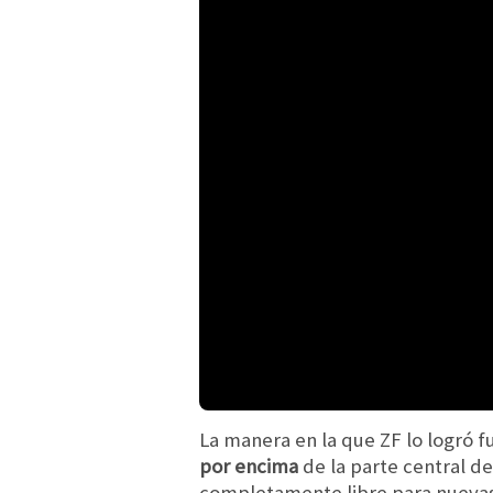
La manera en la que ZF lo logró f
por encima
de la parte central d
completamente libre para nuevas