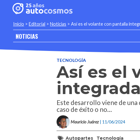
Inicio
>
Editorial
>
Noticias
>
Así es el volante con pantalla inte
NOTICIAS
TECNOLOGÍA
Así es el
integrada
Este desarrollo viene de una 
caso de éxito o no…
Mauricio Juárez
| 11/06/2024
Autopartes
Tecnología