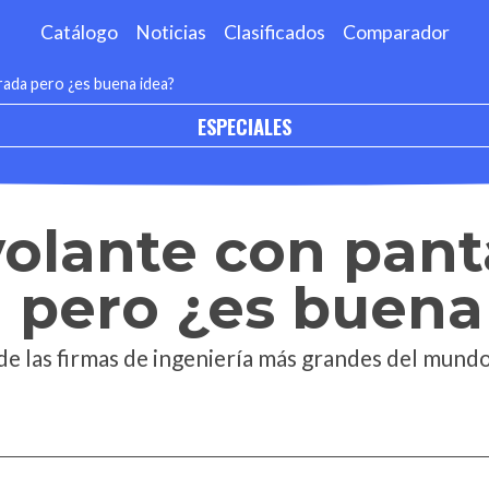
Catálogo
Noticias
Clasificados
Comparador
grada pero ¿es buena idea?
ESPECIALES
 volante con pant
 pero ¿es buena
de las firmas de ingeniería más grandes del mundo