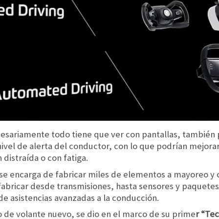
cesariamente todo tiene que ver con pantallas, tambié
nivel de alerta del conductor, con lo que podrían mejorar
distraída o con fatiga.
se encarga de fabricar miles de elementos a mayoreo y
fabricar desde transmisiones, hasta sensores y paquet
e asistencias avanzadas a la conducción.
 de volante nuevo, se dio en el marco de su prime
r “Te