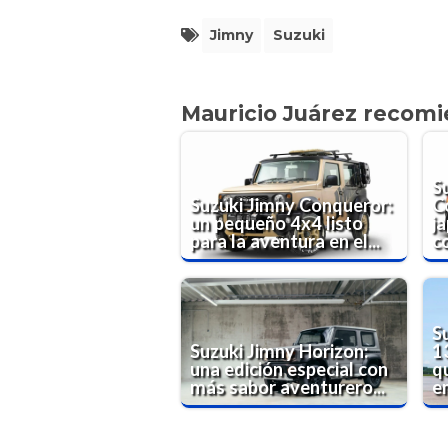
Jimny
Suzuki
Mauricio Juárez recom
S
Suzuki Jimny Conqueror:
C
un pequeño 4x4 listo
j
para la aventura en el...
co
S
Suzuki Jimny Horizon:
1
una edición especial con
qu
más sabor aventurero...
e