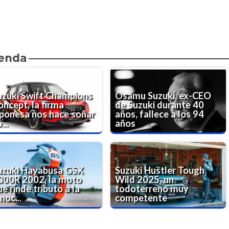
ienda
uzuki Swift Champions
Osamu Suzuki, ex-CEO
oncept, la firma
de Suzuki durante 40
aponesa nos hace soñar
años, fallece a los 94
...
años
uzuki Hayabusa GSX
Suzuki Hustler Tough
300R 2002, la moto
Wild 2025, un
e rinde tributo a la
todoterreno muy
moc...
competente