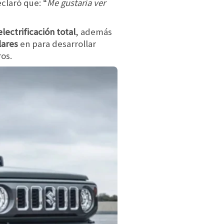
claró que: “
Me gustaría ver
electrificación total
, además
lares
en para desarrollar
os.