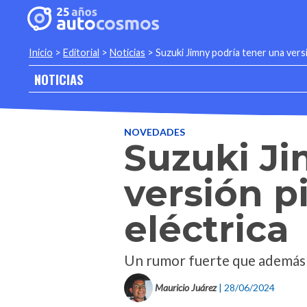
Inicio
>
Editorial
>
Noticias
>
Suzuki Jimny podría tener una versi
NOTICIAS
NOVEDADES
Suzuki Ji
versión p
eléctrica
Un rumor fuerte que además d
Mauricio Juárez
| 28/06/2024