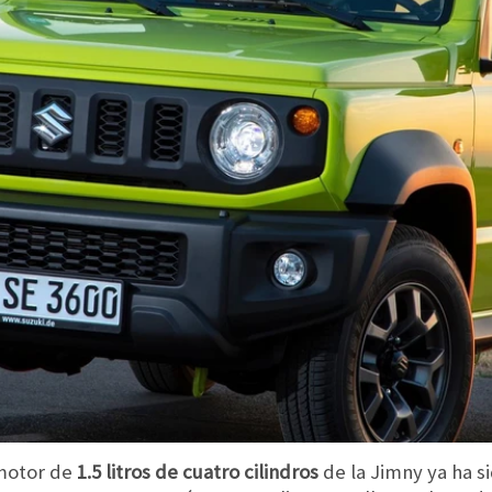
 motor de
1.5 litros de cuatro cilindros
de la Jimny ya ha s