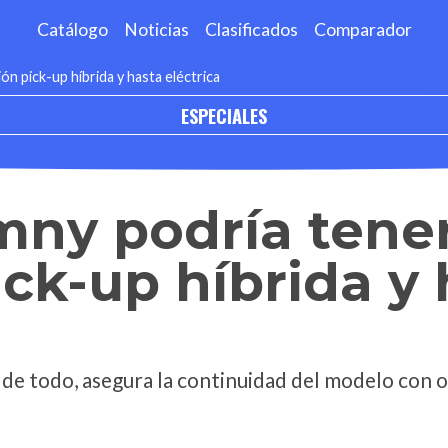
Catálogo
Noticias
Clasificados
Comparador
ón pick-up híbrida y hasta eléctrica
ESPECIALES
mny podría tene
ick-up híbrida y
e todo, asegura la continuidad del modelo con o