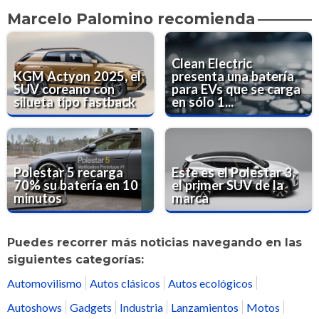
Marcelo Palomino recomienda
Clean Electric
KGM Actyon 2025, el
presenta una batería
SUV coreano con
para EVs que se carga
silueta tipo fastback
en sólo 1...
Polestar 5 recarga
Este es el Polestar 3,
70% su batería en 10
el primer SUV de la
minutos
marca
Puedes recorrer más noticias navegando en las
siguientes categorías:
Automovilismo
Autos clásicos
Autos ecológicos
Autoshows
Gadgets
Industria
Lanzamientos
Motos