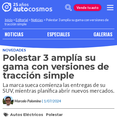
Vende tu auto
Inicio
>
Editorial
>
Noticias
>
Polestar 3 amplía su gama con versiones de
tracción simple
NOTICIAS
ESPECIALES
GALERIAS
NOVEDADES
Polestar 3 amplía su
gama con versiones de
tracción simple
La marca sueca comienza las entregas de su
SUV, mientras planifica abrir nuevos mercados.
Marcelo Palomino
| 1/07/2024
Autos Eléctricos
Polestar