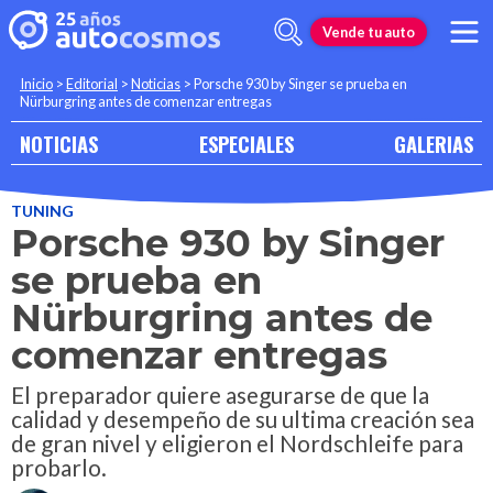
Vende tu auto
Inicio
>
Editorial
>
Noticias
>
Porsche 930 by Singer se prueba en
Nürburgring antes de comenzar entregas
NOTICIAS
ESPECIALES
GALERIAS
TUNING
Porsche 930 by Singer
se prueba en
Nürburgring antes de
comenzar entregas
El preparador quiere asegurarse de que la
calidad y desempeño de su ultima creación sea
de gran nivel y eligieron el Nordschleife para
probarlo.