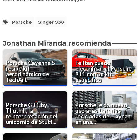
Porsche
Singer 930
Jonathan Miranda recomienda
Porsche Cayenne S
Fellten puede
recibe kit
electrificar al Porsche
aerodinámico de
911 con un kit
TechArt
específico
Porsche GT1 by
Porsche le da nuevo
Thuthill, la
uso a las baterías
reinterpretación del
recicladas del Taycan
unicornio de Stutt...
en una...