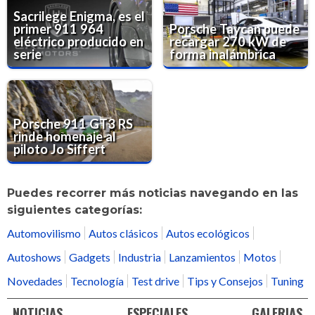
Sacrilege Enigma, es el
primer 911 964
Porsche Taycan puede
eléctrico producido en
recargar 270 kW de
serie
forma inalámbrica
Porsche 911 GT3 RS
rinde homenaje al
piloto Jo Siffert
Puedes recorrer más noticias navegando en las
siguientes categorías:
Automovilismo
Autos clásicos
Autos ecológicos
Autoshows
Gadgets
Industria
Lanzamientos
Motos
Novedades
Tecnología
Test drive
Tips y Consejos
Tuning
NOTICIAS
ESPECIALES
GALERIAS