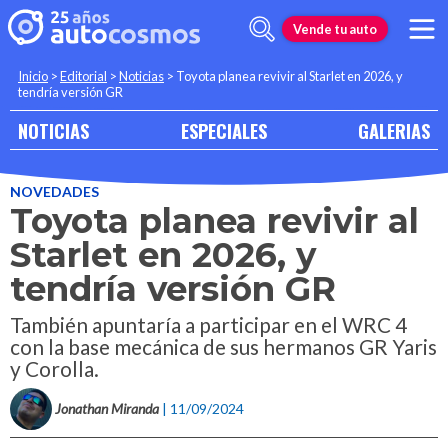
Vende tu auto
Inicio
>
Editorial
>
Noticias
>
Toyota planea revivir al Starlet en 2026, y
tendría versión GR
NOTICIAS
ESPECIALES
GALERIAS
NOVEDADES
Toyota planea revivir al
Starlet en 2026, y
tendría versión GR
También apuntaría a participar en el WRC 4
con la base mecánica de sus hermanos GR Yaris
y Corolla.
Jonathan Miranda
| 11/09/2024