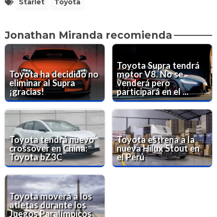
Starlet
Toyota
Jonathan Miranda recomienda
Toyota Supra tendrá
Toyota ha decidido no
motor V8. No se
eliminar al Supra
venderá pero
¡gracias!
participará en el ...
Toyota tendrá nuevo
Toyota estrena a la
crossover en China:
nueva Hilux Stout en
Toyota bZ3C
el Perú
Toyota moverá a los
atletas durante los
Juegos Paralímpicos