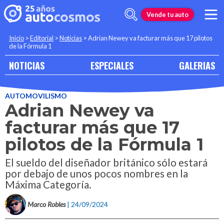
Vende tu auto
Inicio
>
Editorial
>
Noticias
>
Adrian Newey va facturar más que 17 pilotos
de la Fórmula 1
NOTICIAS
ESPECIALES
GALERIAS
AUTOMOVILISMO
Adrian Newey va
facturar más que 17
pilotos de la Fórmula 1
El sueldo del diseñador británico sólo estará
por debajo de unos pocos nombres en la
Máxima Categoría.
Marco Robles
| 24/09/2024