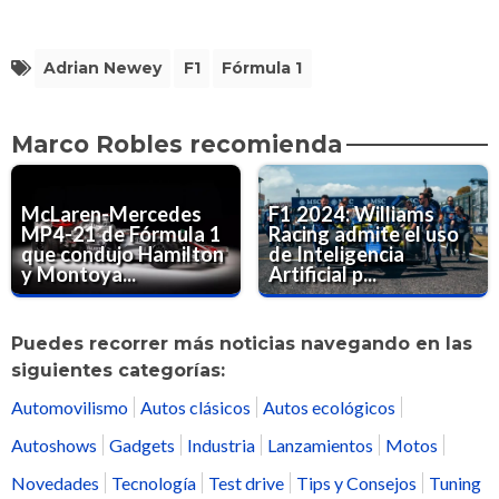
Adrian Newey
F1
Fórmula 1
Marco Robles recomienda
McLaren-Mercedes
F1 2024: Williams
MP4-21 de Fórmula 1
Racing admite el uso
que condujo Hamilton
de Inteligencia
y Montoya...
Artificial p...
Puedes recorrer más noticias navegando en las
siguientes categorías:
Automovilismo
Autos clásicos
Autos ecológicos
Autoshows
Gadgets
Industria
Lanzamientos
Motos
Novedades
Tecnología
Test drive
Tips y Consejos
Tuning