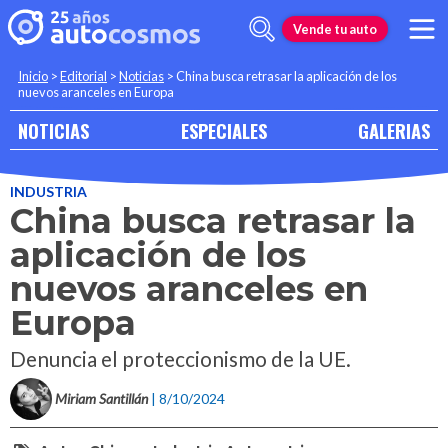
Vende tu auto
Inicio
>
Editorial
>
Noticias
>
China busca retrasar la aplicación de los
nuevos aranceles en Europa
NOTICIAS
ESPECIALES
GALERIAS
INDUSTRIA
China busca retrasar la
aplicación de los
nuevos aranceles en
Europa
Denuncia el proteccionismo de la UE.
Miriam Santillán
| 8/10/2024