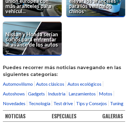
unión europea con
elevar los aranceles
más aranceles para
para los vehículos
vehícul...
chinos
Nissan y Honda serían
socios para enfrentar
al avance de los autos
...
Puedes recorrer más noticias navegando en las
siguientes categorías:
Automovilismo
Autos clásicos
Autos ecológicos
Autoshows
Gadgets
Industria
Lanzamientos
Motos
Novedades
Tecnología
Test drive
Tips y Consejos
Tuning
NOTICIAS
ESPECIALES
GALERIAS