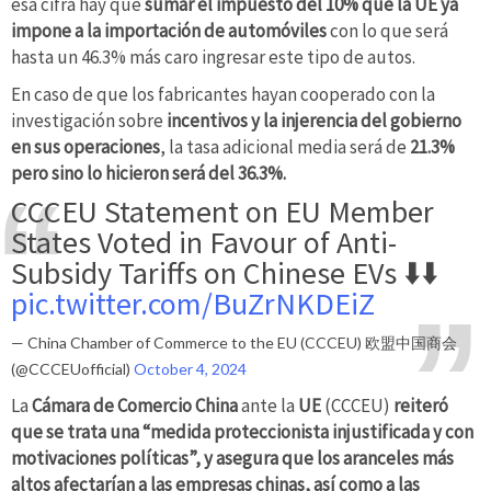
esa cifra hay que
sumar el impuesto del 10% que la UE ya
impone a la importación de automóviles
con lo que será
hasta un 46.3% más caro ingresar este tipo de autos.
En caso de que los fabricantes hayan cooperado con la
investigación sobre
incentivos y la injerencia del gobierno
en sus operaciones
, la tasa adicional media será de
21.3%
pero sino lo hicieron será del 36.3%.
CCCEU Statement on EU Member
States Voted in Favour of Anti-
Subsidy Tariffs on Chinese EVs ⬇️⬇️
pic.twitter.com/BuZrNKDEiZ
— China Chamber of Commerce to the EU (CCCEU) 欧盟中国商会
(@CCCEUofficial)
October 4, 2024
La
Cámara de Comercio China
ante la
UE
(CCCEU)
reiteró
que se trata una “medida proteccionista injustificada y con
motivaciones políticas”, y asegura que los aranceles más
altos afectarían a las empresas chinas, así como a las