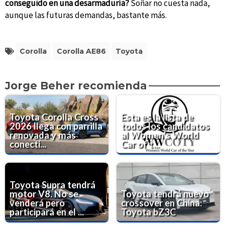
conseguido en una desarmaduría?
Soñar no cuesta nada,
aunque las futuras demandas, bastante más.
Corolla
Corolla AE86
Toyota
Jorge Beher recomienda
Toyota Corolla Cross
Esta es la lista de
2026 llega con parrilla
todos los candidatos
renovada y más
al Women’s World
conecti...
Car of t...
Toyota Supra tendrá
motor V8. No se
Toyota tendrá nuevo
venderá pero
crossover en China:
participará en el ...
Toyota bZ3C