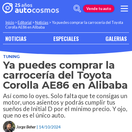
Vende tu auto
Inicio
>
Editorial
>
Noticias
>
Ya puedes comprar la carrocería del Toyota
Corolla AE86 en Alibaba
NOTICIAS
ESPECIALES
GALERIAS
TUNING
Ya puedes comprar la
carrocería del Toyota
Corolla AE86 en Alibaba
Así como lo oyes. Solo falta que te consigas un
motor, unos asientos y podrás cumplir tus
sueños de Initial D por el mínimo precio. Y ojo,
que no es el único auto.
Jorge Beher
| 14/10/2024