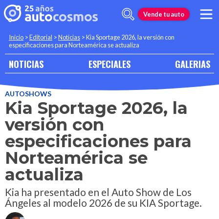
Vende tu auto
Inicio
>
Editorial
>
Noticias
>
Kia Sportage 2026, la versión con
especificaciones para Norteamérica se actualiza
NOTICIAS
ESPECIALES
GALERIAS
AUTOSHOWS
Kia Sportage 2026, la
versión con
especificaciones para
Norteamérica se
actualiza
Kia ha presentado en el Auto Show de Los
Ángeles al modelo 2026 de su KIA Sportage.