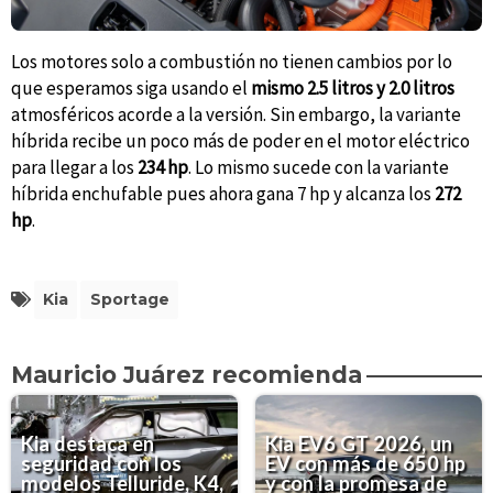
Los motores solo a combustión no tienen cambios por lo
que esperamos siga usando el
mismo 2.5 litros y 2.0 litros
atmosféricos acorde a la versión. Sin embargo, la variante
híbrida recibe un poco más de poder en el motor eléctrico
para llegar a los
234 hp
. Lo mismo sucede con la variante
híbrida enchufable pues ahora gana 7 hp y alcanza los
272
hp
.
Kia
Sportage
Mauricio Juárez recomienda
Kia destaca en
Kia EV6 GT 2026, un
seguridad con los
EV con más de 650 hp
modelos Telluride, K4,
y con la promesa de