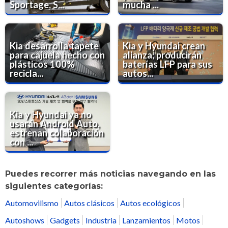
Sportage, S...
mucha ...
Kia desarrolla tapete
Kia y Hyundai crean
para cajuela hecho con
alianza; producirán
plásticos 100%
baterías LFP para sus
recicla...
autos...
Kia y Hyundai ya no
usarán Android Auto,
estrenan colaboración
con ...
Puedes recorrer más noticias navegando en las
siguientes categorías:
Automovilismo
Autos clásicos
Autos ecológicos
Autoshows
Gadgets
Industria
Lanzamientos
Motos