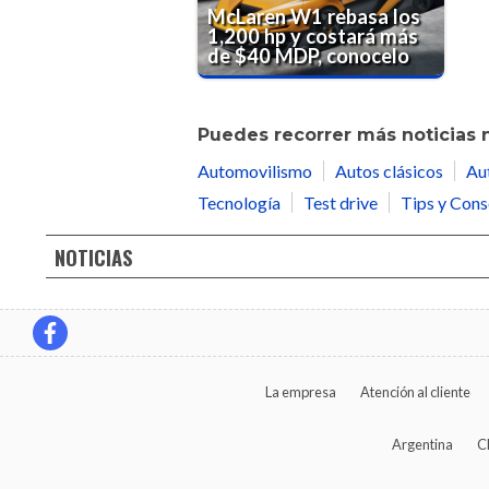
McLaren W1 rebasa los
1,200 hp y costará más
de $40 MDP, conocelo
Puedes recorrer más noticias 
Automovilismo
Autos clásicos
Au
Tecnología
Test drive
Tips y Cons
NOTICIAS
La empresa
Atención al cliente
Argentina
C