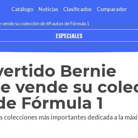
Catálogo
Noticias
Clasificados
Comparador
e vende su colección de 69 autos de Fórmula 1
ESPECIALES
vertido Bernie
e vende su cole
de Fórmula 1
las colecciones más importantes dedicada a la máx