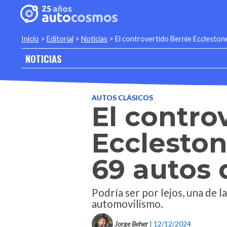
Inicio
>
Editorial
>
Noticias
>
El controvertido Bernie Eccleston
NOTICIAS
AUTOS CLÁSICOS
El contro
Eccleston
69 autos 
Podría ser por lejos, una de 
automovilismo.
Jorge Beher
| 12/12/2024