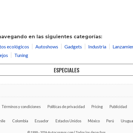
navegando en las siguientes categorías:
tos ecológicos
Autoshows
Gadgets
Industria
Lanzamie
ejos
Tuning
ESPECIALES
Términos y condiciones
Políticas de privacidad
Pricing
Publicidad
hile
Colombia
Ecuador
Estados Unidos
México
Perú
Urugu
© 1999 - 2026 Autocosmos.com | Todos los derechos