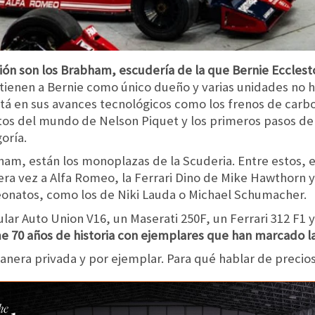
ción son los Brabham, escudería de la que Bernie Eccles
 tienen a Bernie como único dueño y varias unidades no h
tá en sus avances tecnológicos como los frenos de carbo
os del mundo de Nelson Piquet y los primeros pasos de
oría.
am, están los monoplazas de la Scuderia. Entre estos, es
era vez a Alfa Romeo, la Ferrari Dino de Mike Hawthorn 
natos, como los de Niki Lauda o Michael Schumacher.
r Auto Union V16, un Maserati 250F, un Ferrari 312 F1 y
me 70 años de historia con ejemplares que han marcado la 
nera privada y por ejemplar. Para qué hablar de precios.