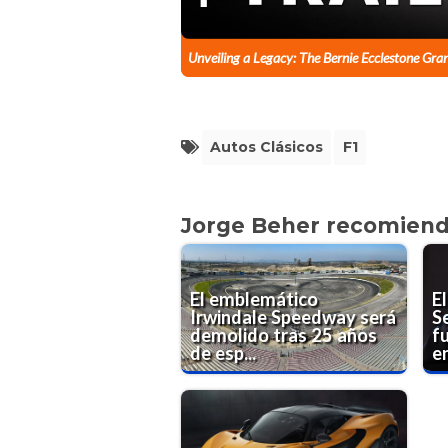
Unveiling a Legacy: The Bernie Ecclestone Gran
Autos Clásicos
F1
Jorge Beher recomien
El emblemático
E
Irwindale Speedway será
S
demolido tras 25 años
f
de esp...
en