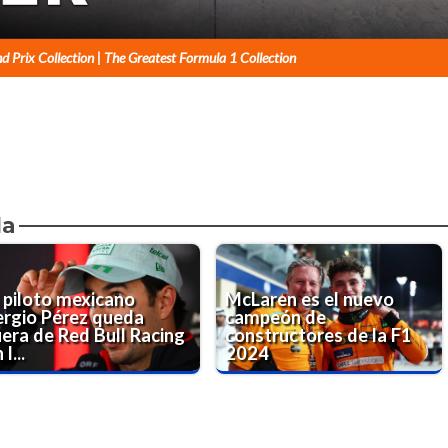
d Prix Collection | The Greatest Formula 1 Collection
da
l piloto mexicano
McLaren es el nuevo
ergio Pérez queda
campeón de
uera de Red Bull Racing
constructores de la F1
 l...
2024